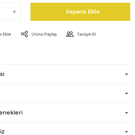
Sepete Ekle
Ürünü Paylaş
Tavsiye Et
r
si
enekleri
iz