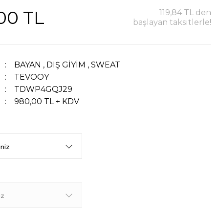
,00 TL
119,84 TL den
başlayan taksitlerle!
BAYAN
,
DIŞ GİYİM
,
SWEAT
TEVOOY
TDWP4GQJ29
980,00 TL + KDV