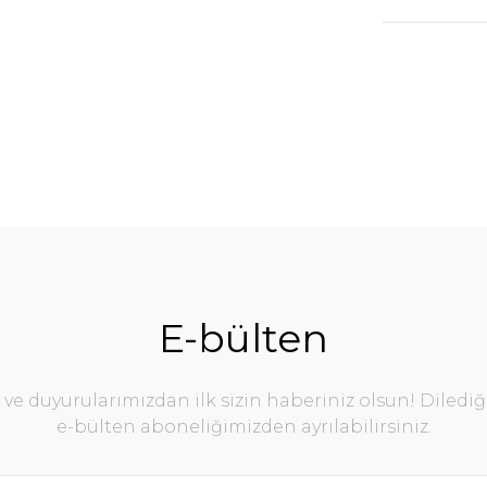
E-bülten
e duyurularımızdan ilk sizin haberiniz olsun! Diledi
e-bülten aboneliğimizden ayrılabilirsiniz.