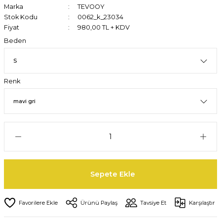
Marka
TEVOOY
Stok Kodu
0062_k_23034
Fiyat
980,00 TL + KDV
Beden
Renk
Sepete Ekle
Ürünü Paylaş
Tavsiye Et
Karşılaştır