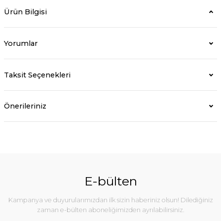
Ürün Bilgisi
Yorumlar
Taksit Seçenekleri
Önerileriniz
E-bülten
Kampanya ve duyurularımızdan ilk sizin haberiniz olsun! Dilediğiniz
zaman e-bülten aboneliğimizden ayrılabilirsiniz.