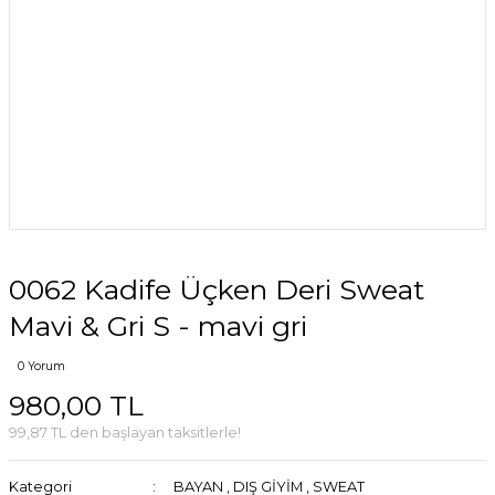
0062 Kadife Üçken Deri Sweat
Mavi & Gri S - mavi gri
0 Yorum
980,00 TL
99,87 TL den başlayan taksitlerle!
Kategori
BAYAN
,
DIŞ GİYİM
,
SWEAT