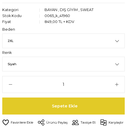
Kategori
BAYAN
,
DIŞ GİYİM
,
SWEAT
Stok Kodu
0065_k_41960
Fiyat
849,00 TL + KDV
Beden
Renk
Sepete Ekle
Ürünü Paylaş
Tavsiye Et
Karşılaştır