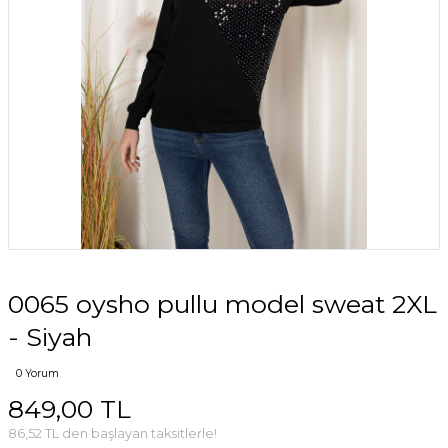
0065 oysho pullu model sweat 2XL
- Siyah
0 Yorum
849,00 TL
86,52 TL den başlayan taksitlerle!