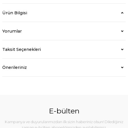
Ürün Bilgisi
Yorumlar
Taksit Seçenekleri
Önerileriniz
E-bülten
Kampanya ve duyurularımızdan ilk sizin haberiniz olsun! Dilediğiniz
zaman e-bülten aboneliğimizden ayrılabilirsiniz.