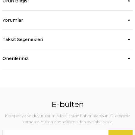
Ürün Bilgisi
Yorumlar
Taksit Seçenekleri
Önerileriniz
E-bülten
Kampanya ve duyurularımızdan ilk sizin haberiniz olsun! Dilediğiniz
zaman e-bülten aboneliğimizden ayrılabilirsiniz.