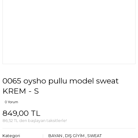
0065 oysho pullu model sweat
KREM - S
0 Yorum
849,00 TL
86,52 TL den başlayan taksitlerle!
Kategori
BAYAN
,
DIŞ GİYİM
,
SWEAT