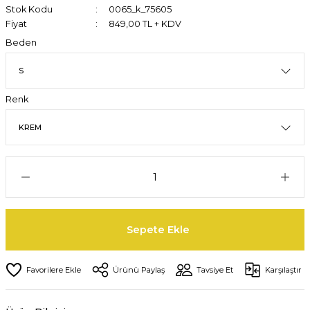
Stok Kodu
0065_k_75605
Fiyat
849,00 TL + KDV
Beden
Renk
Sepete Ekle
Ürünü Paylaş
Tavsiye Et
Karşılaştır