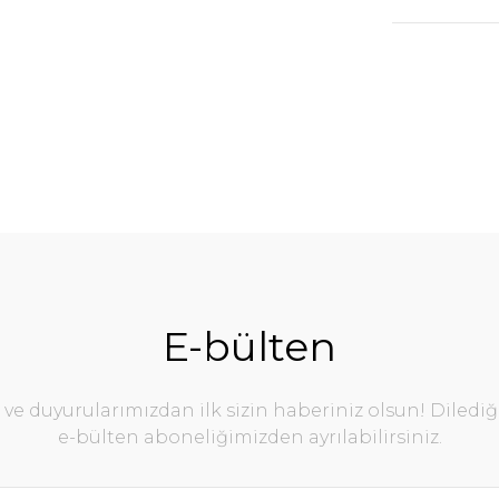
E-bülten
e duyurularımızdan ilk sizin haberiniz olsun! Diledi
e-bülten aboneliğimizden ayrılabilirsiniz.