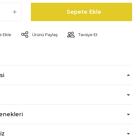
Sepete Ekle
Ürünü Paylaş
Tavsiye Et
r
si
enekleri
iz