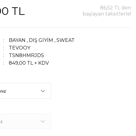
00 TL
86,52 TL den
başlayan taksitlerle!
BAYAN
,
DIŞ GİYİM
,
SWEAT
TEVOOY
TSN8HMRJDS
849,00 TL + KDV