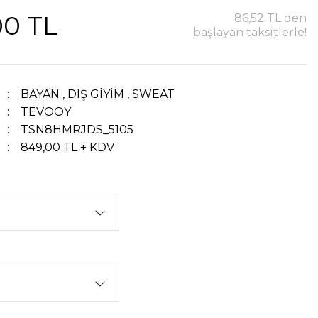
00 TL
86,52 TL den
başlayan taksitlerle!
BAYAN
,
DIŞ GİYİM
,
SWEAT
TEVOOY
TSN8HMRJDS_5105
849,00 TL + KDV