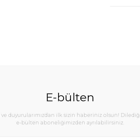
E-bülten
e duyurularımızdan ilk sizin haberiniz olsun! Diledi
e-bülten aboneliğimizden ayrılabilirsiniz.