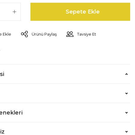
Sepete Ekle
Ürünü Paylaş
Tavsiye Et
r
si
enekleri
iz