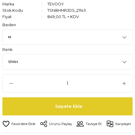
Marka
TEVOOY
Stok Kodu
TSN8HMRJDS_21143
Fiyat
849,00 TL + KDV
Beden
Renk
Sepete Ekle
Ürünü Paylaş
Tavsiye Et
Karşılaştır