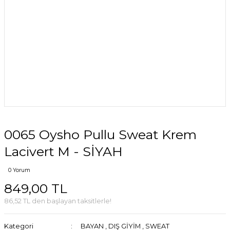
0065 Oysho Pullu Sweat Krem
Lacivert M - SİYAH
0 Yorum
849,00 TL
86,52 TL den başlayan taksitlerle!
Kategori
BAYAN
,
DIŞ GİYİM
,
SWEAT