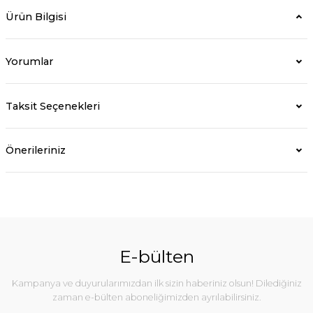
Ürün Bilgisi
Yorumlar
Taksit Seçenekleri
Önerileriniz
E-bülten
Kampanya ve duyurularımızdan ilk sizin haberiniz olsun! Dilediğiniz
zaman e-bülten aboneliğimizden ayrılabilirsiniz.