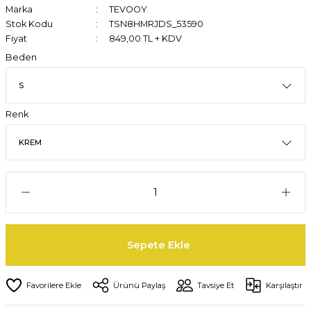
Marka
TEVOOY
Stok Kodu
TSN8HMRJDS_53590
Fiyat
849,00 TL + KDV
Beden
Renk
Sepete Ekle
Ürünü Paylaş
Tavsiye Et
Karşılaştır