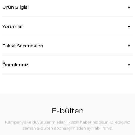
Ürün Bilgisi
Yorumlar
Taksit Seçenekleri
Önerileriniz
E-bülten
Kampanya ve duyurularımızdan ilk sizin haberiniz olsun! Dilediğiniz
zaman e-bülten aboneliğimizden ayrılabilirsiniz.