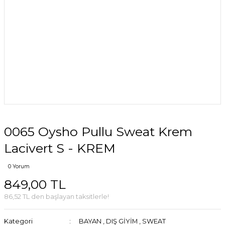
0065 Oysho Pullu Sweat Krem
Lacivert S - KREM
0 Yorum
849,00 TL
86,52 TL den başlayan taksitlerle!
Kategori
BAYAN
,
DIŞ GİYİM
,
SWEAT