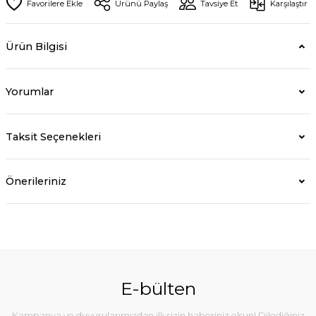
Ürünü Paylaş
Tavsiye Et
Karşılaştır
Ürün Bilgisi
Yorumlar
Taksit Seçenekleri
Önerileriniz
E-bülten
Kampanya ve duyurularımızdan ilk sizin haberiniz olsun! Dilediğiniz