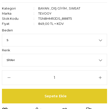
Kategori
BAYAN
,
DIŞ GİYİM
,
SWEAT
Marka
TEVOOY
Stok Kodu
TSN8HMRJDS_88875
Fiyat
849,00 TL + KDV
Beden
Renk
Sepete Ekle