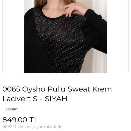
0065 Oysho Pullu Sweat Krem
Lacivert S - SİYAH
0 Yorum
849,00 TL
86,52 TL den başlayan taksitlerle!