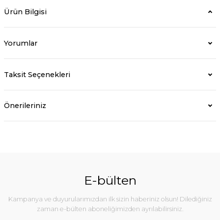
Ürün Bilgisi
Yorumlar
Taksit Seçenekleri
Önerileriniz
E-bülten
Kampanya ve duyurularımızdan ilk sizin haberiniz olsun! Dilediğiniz
zaman e-bülten aboneliğimizden ayrılabilirsiniz.