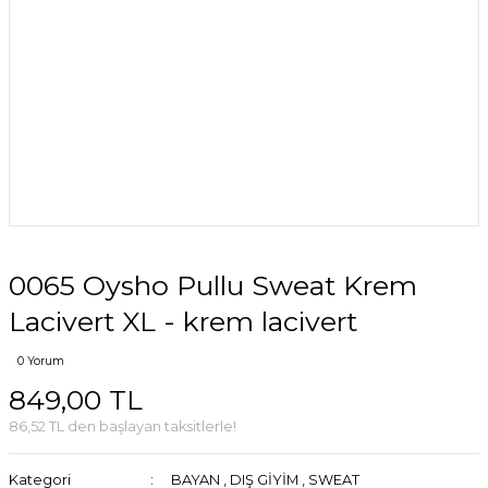
0065 Oysho Pullu Sweat Krem
Lacivert XL - krem lacivert
0 Yorum
849,00 TL
86,52 TL den başlayan taksitlerle!
Kategori
BAYAN
,
DIŞ GİYİM
,
SWEAT