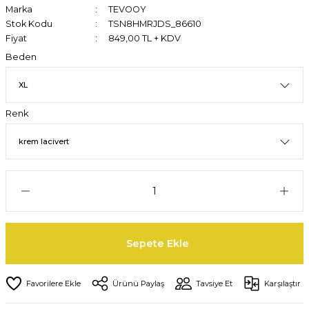
Marka
TEVOOY
Stok Kodu
TSN8HMRJDS_86610
Fiyat
849,00 TL + KDV
Beden
Renk
Sepete Ekle
Ürünü Paylaş
Tavsiye Et
Karşılaştır