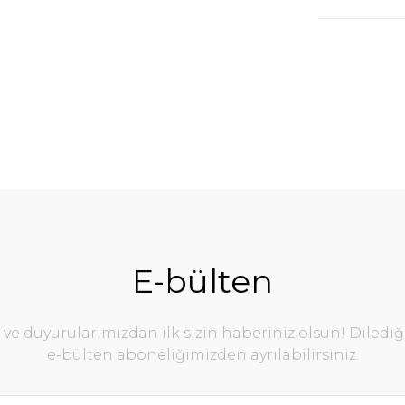
E-bülten
e duyurularımızdan ilk sizin haberiniz olsun! Diledi
e-bülten aboneliğimizden ayrılabilirsiniz.