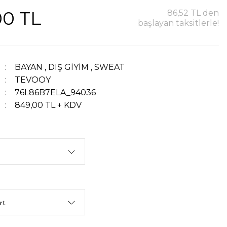
00 TL
86,52 TL den
başlayan taksitlerle!
BAYAN
,
DIŞ GİYİM
,
SWEAT
TEVOOY
76L86B7ELA_94036
849,00 TL + KDV