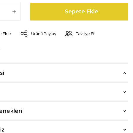
Sepete Ekle
Ürünü Paylaş
Tavsiye Et
r
si
enekleri
iz