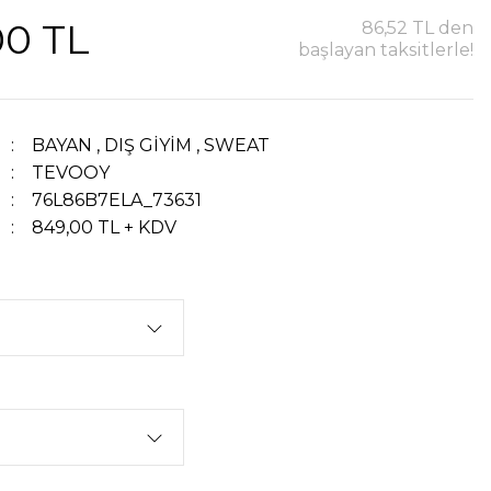
00 TL
86,52 TL den
başlayan taksitlerle!
BAYAN
,
DIŞ GİYİM
,
SWEAT
TEVOOY
76L86B7ELA_73631
849,00 TL + KDV