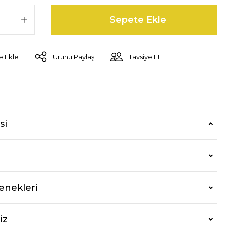
Sepete Ekle
Ürünü Paylaş
Tavsiye Et
r
si
enekleri
iz