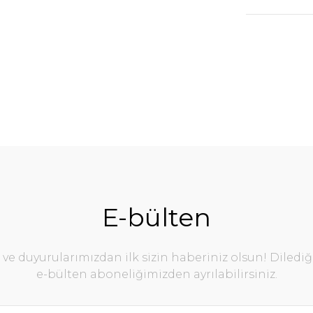
E-bülten
e duyurularımızdan ilk sizin haberiniz olsun! Diledi
e-bülten aboneliğimizden ayrılabilirsiniz.