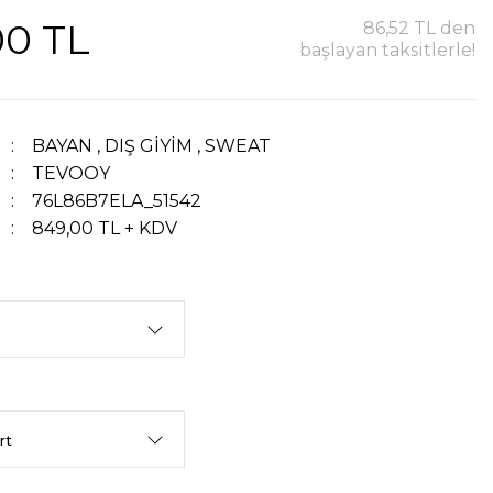
00 TL
86,52 TL den
başlayan taksitlerle!
BAYAN
,
DIŞ GİYİM
,
SWEAT
TEVOOY
76L86B7ELA_51542
849,00 TL + KDV