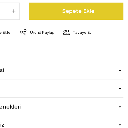
Sepete Ekle
Ürünü Paylaş
Tavsiye Et
r
si
enekleri
iz