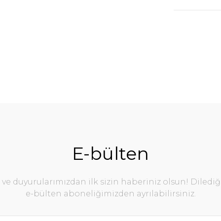
E-bülten
e duyurularımızdan ilk sizin haberiniz olsun! Diledi
e-bülten aboneliğimizden ayrılabilirsiniz.