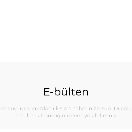
E-bülten
e duyurularımızdan ilk sizin haberiniz olsun! Diledi
e-bülten aboneliğimizden ayrılabilirsiniz.