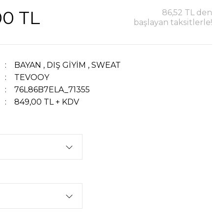
00 TL
86,52 TL den
başlayan taksitlerle!
BAYAN
,
DIŞ GİYİM
,
SWEAT
TEVOOY
76L86B7ELA_71355
849,00 TL + KDV