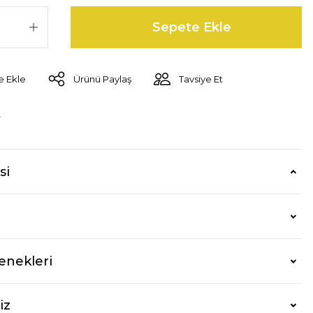
Sepete Ekle
Ürünü Paylaş
Tavsiye Et
r
si
enekleri
iz