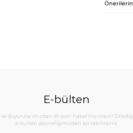
Önerilerin
E-bülten
e duyurularımızdan ilk sizin haberiniz olsun! Diledi
e-bülten aboneliğimizden ayrılabilirsiniz.