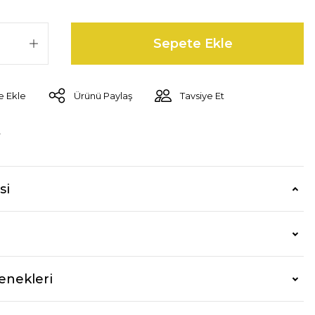
Sepete Ekle
Ürünü Paylaş
Tavsiye Et
r
si
enekleri