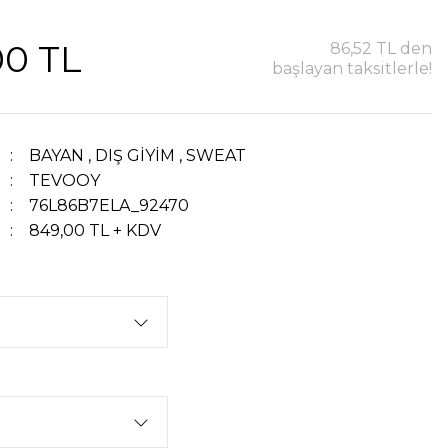
00 TL
86,52 TL den
başlayan taksitlerle!
BAYAN
,
DIŞ GİYİM
,
SWEAT
TEVOOY
76L86B7ELA_92470
849,00 TL + KDV