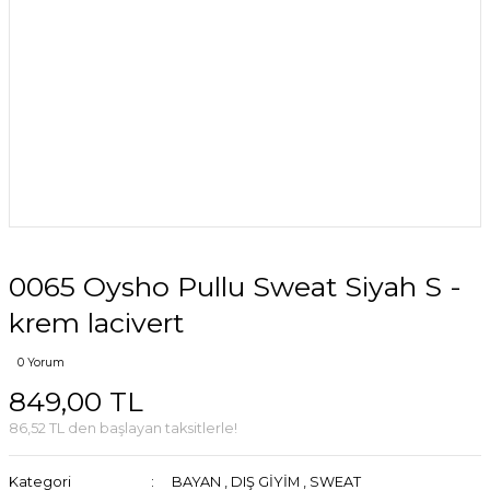
0065 Oysho Pullu Sweat Siyah S -
krem lacivert
0 Yorum
849,00 TL
86,52 TL den başlayan taksitlerle!
Kategori
BAYAN
,
DIŞ GİYİM
,
SWEAT