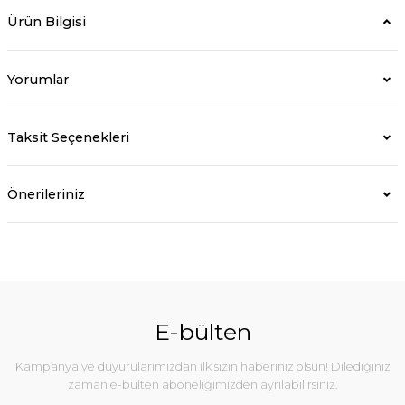
Ürün Bilgisi
Yorumlar
Taksit Seçenekleri
Önerileriniz
E-bülten
Kampanya ve duyurularımızdan ilk sizin haberiniz olsun! Dilediğiniz
zaman e-bülten aboneliğimizden ayrılabilirsiniz.