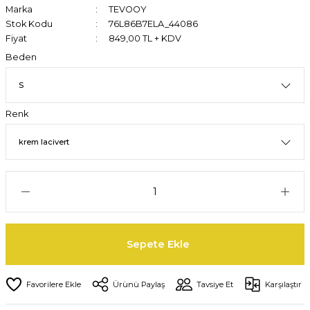
Marka
TEVOOY
Stok Kodu
76L86B7ELA_44086
Fiyat
849,00 TL + KDV
Beden
Renk
Sepete Ekle
Ürünü Paylaş
Tavsiye Et
Karşılaştır