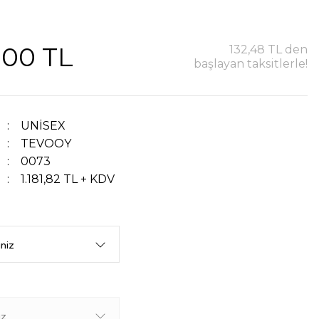
,00 TL
132,48 TL den
başlayan taksitlerle!
UNİSEX
TEVOOY
0073
1.181,82 TL + KDV