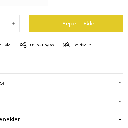
Sepete Ekle
Ürünü Paylaş
Tavsiye Et
r
si
enekleri