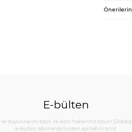
Önerilerin
E-bülten
e duyurularımızdan ilk sizin haberiniz olsun! Diledi
e-bülten aboneliğimizden ayrılabilirsiniz.