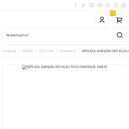
Anasayfa
ERKEK
DIŞ GİYİM
Sweatshirt
0075 KOL KAPŞON CEP KUZ