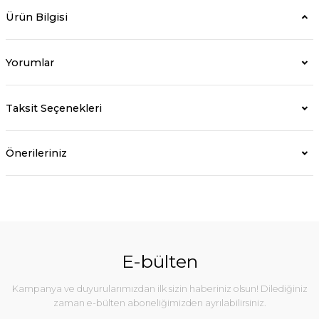
Ürün Bilgisi
Yorumlar
Taksit Seçenekleri
Önerileriniz
E-bülten
Kampanya ve duyurularımızdan ilk sizin haberiniz olsun! Dilediğiniz
zaman e-bülten aboneliğimizden ayrılabilirsiniz.