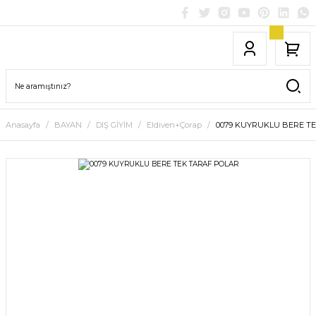
Anasayfa
BAYAN
DIŞ GİYİM
Eldiven+Çorap
0079 KUYRUKLU BERE T