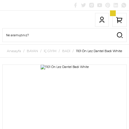
Anasayfa
BAYAN
İÇ GİYİM
BADİ
1101 Ön Lez Dantel Badi White