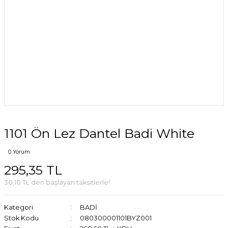
1101 Ön Lez Dantel Badi White
0 Yorum
295,35 TL
30,10 TL den başlayan taksitlerle!
Kategori
BADİ
Stok Kodu
080300001101BYZ001