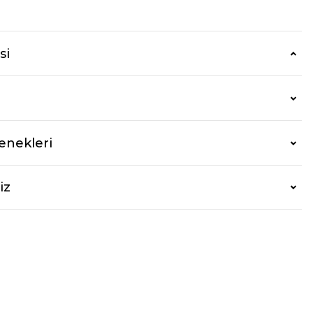
r
si
enekleri
iz