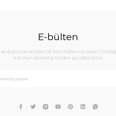
E-bülten
e duyurularımızdan ilk sizin haberiniz olsun! Diledi
e-bülten aboneliğimizden ayrılabilirsiniz.