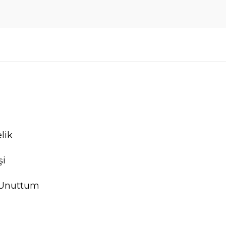
lik
şi
 Unuttum