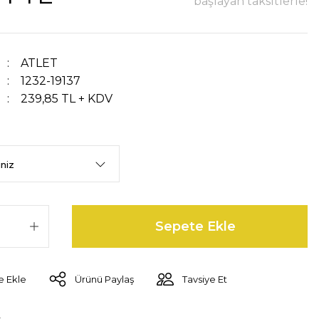
başlayan taksitlerle!
ATLET
1232-19137
239,85 TL + KDV
Sepete Ekle
Ürünü Paylaş
Tavsiye Et