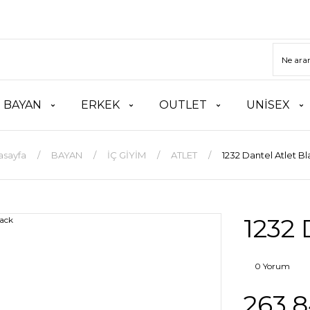
BAYAN
ERKEK
OUTLET
UNİSEX
asayfa
BAYAN
İÇ GİYİM
ATLET
1232 Dantel Atlet B
1232 
0 Yorum
263,8