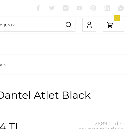
lack
Dantel Atlet Black
4 TL
26,89 TL den