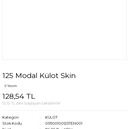
125 Modal Külot Skin
0 Yorum
128,54 TL
13,10 TL den başlayan taksitlerle!
Kategori
KÜLOT
Stok Kodu
051100100125TEN001