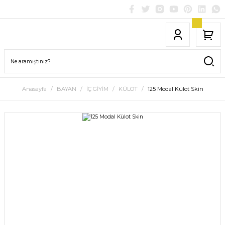
Anasayfa
BAYAN
İÇ GİYİM
KÜLOT
125 Modal Külot Skin