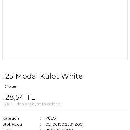
125 Modal Külot White
0 Yorum
128,54 TL
13,10 TL den başlayan taksitlerle!
Kategori
KÜLOT
Stok Kodu
051100100125BYZ001