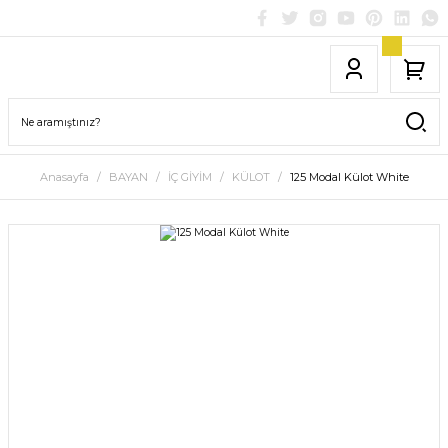
Anasayfa
BAYAN
İÇ GİYİM
KÜLOT
125 Modal Külot White