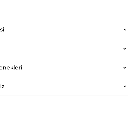
r
si
enekleri
iz