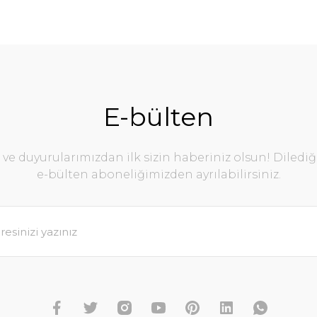
E-bülten
e duyurularımızdan ilk sizin haberiniz olsun! Diledi
e-bülten aboneliğimizden ayrılabilirsiniz.