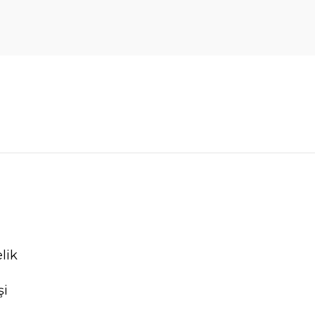
lik
şi