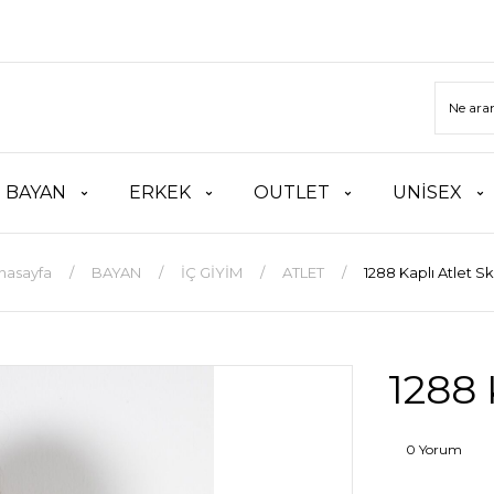
BAYAN
ERKEK
OUTLET
UNİSEX
nasayfa
BAYAN
İÇ GİYİM
ATLET
1288 Kaplı Atlet Sk
1288 
0 Yorum