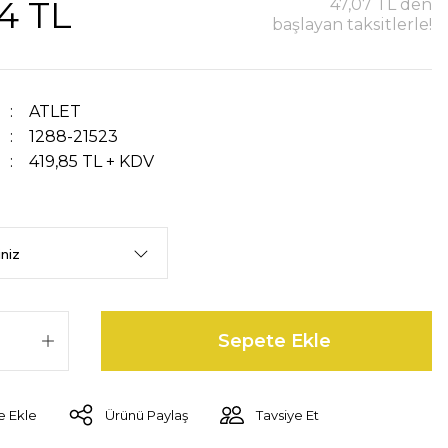
4 TL
47,07 TL den
başlayan taksitlerle!
ATLET
1288-21523
419,85 TL + KDV
Sepete Ekle
Ürünü Paylaş
Tavsiye Et