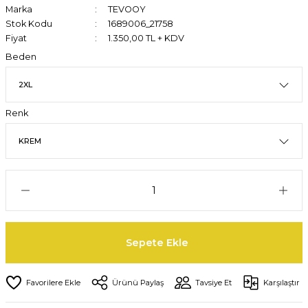
Marka
TEVOOY
Stok Kodu
1689006_21758
Fiyat
1.350,00 TL + KDV
Beden
Renk
Sepete Ekle
Ürünü Paylaş
Tavsiye Et
Karşılaştır