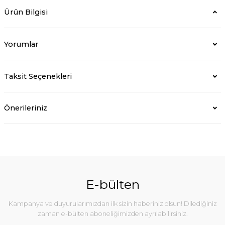
Ürün Bilgisi
Yorumlar
Taksit Seçenekleri
Önerileriniz
E-bülten
Kampanya ve duyurularımızdan ilk sizin haberiniz olsun! Dilediğiniz
zaman e-bülten aboneliğimizden ayrılabilirsiniz.