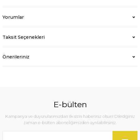
Yorumlar
Taksit Seçenekleri
Önerileriniz
E-bülten
Kampanya ve duyurularımızdan ilk sizin haberiniz olsun! Dilediğiniz
zaman e-bülten aboneliğimizden ayrılabilirsiniz.