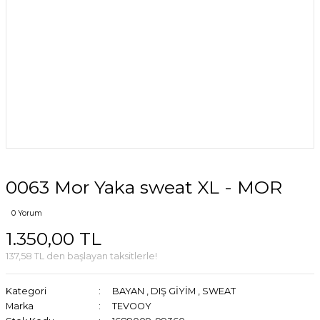
0063 Mor Yaka sweat XL - MOR
0 Yorum
1.350,00 TL
137,58 TL den başlayan taksitlerle!
Kategori
BAYAN
,
DIŞ GİYİM
,
SWEAT
Marka
TEVOOY