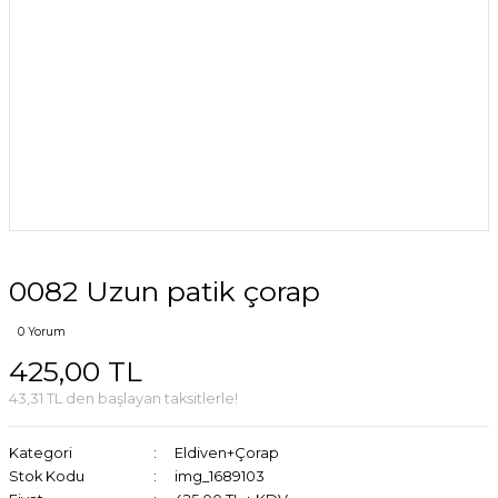
0082 Uzun patik çorap
0 Yorum
425,00 TL
43,31 TL den başlayan taksitlerle!
Kategori
Eldiven+Çorap
Stok Kodu
img_1689103