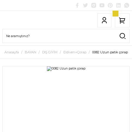
Anasayfa
BAYAN
DIŞ GİYİM
Eldiven+Çorap
0082 Uzun patik çorap