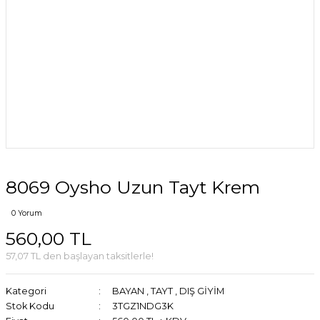
8069 Oysho Uzun Tayt Krem
0 Yorum
560,00 TL
57,07 TL den başlayan taksitlerle!
Kategori
BAYAN
,
TAYT
,
DIŞ GİYİM
Stok Kodu
3TGZ1NDG3K