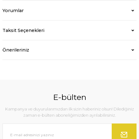
Yorumlar
Taksit Seçenekleri
Önerileriniz
E-bülten
Kampanya ve duyurularımızdan ilk sizin haberiniz olsun! Dilediğiniz
zaman e-bülten aboneliğimizden ayrılabilirsiniz.