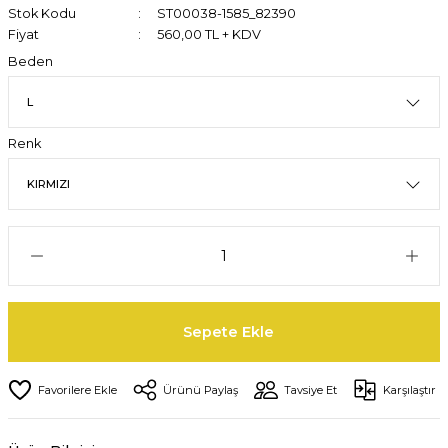
Stok Kodu
ST00038-1585_82390
Fiyat
560,00 TL + KDV
Beden
Renk
Sepete Ekle
Ürünü Paylaş
Tavsiye Et
Karşılaştır