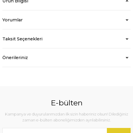
Ürün Bilgisi
Yorumlar
Taksit Seçenekleri
Önerileriniz
E-bülten
Kampanya ve duyurularımızdan ilk sizin haberiniz olsun! Dilediğiniz
zaman e-bülten aboneliğimizden ayrılabilirsiniz.