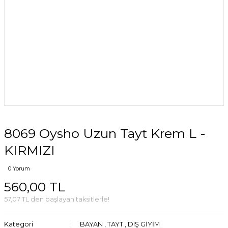
8069 Oysho Uzun Tayt Krem L -
KIRMIZI
0 Yorum
560,00 TL
57,07 TL den başlayan taksitlerle!
Kategori
BAYAN
,
TAYT
,
DIŞ GİYİM