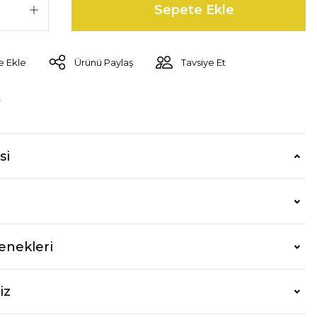
Sepete Ekle
Ürünü Paylaş
Tavsiye Et
r
si
enekleri
iz