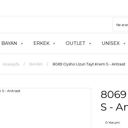
BAYAN
ERKEK
OUTLET
UNİSEX
Anasayfa
BAYAN
8069 Oysho Uzun Tayt Krem S - Antrasit
8069
S - A
0 Yorum