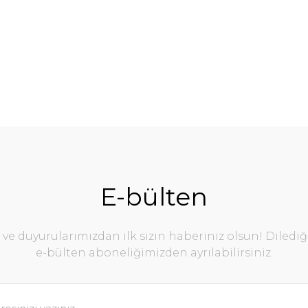
E-bülten
e duyurularımızdan ilk sizin haberiniz olsun! Diledi
e-bülten aboneliğimizden ayrılabilirsiniz.