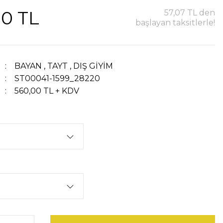
00 TL
57,07 TL den
başlayan taksitlerle!
BAYAN
,
TAYT
,
DIŞ GİYİM
ST00041-1599_28220
560,00 TL + KDV