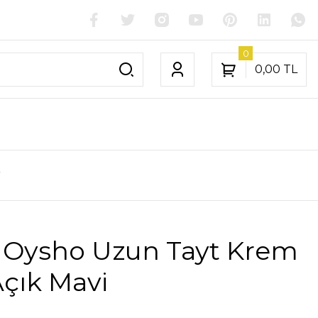
0
0,00 TL
i
 Oysho Uzun Tayt Krem
Açık Mavi