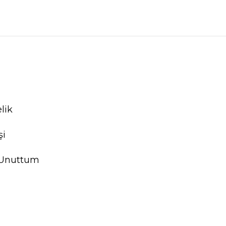
lik
şi
 Unuttum