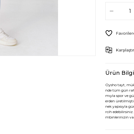
Karşılaştı
Ürün Bilgi
Oysho tayt, müke
nde tüm gün raha
mıyla spor ve gün
erden üretilmişti
nek yapısıyla gün
rcih edebilirsini
mbinlerinizin va