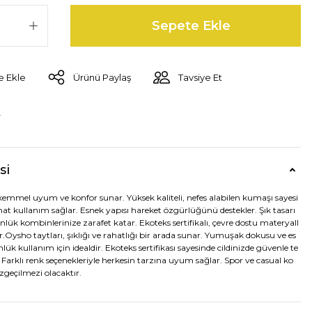
Sepete Ekle
Ürünü Paylaş
Tavsiye Et
r
si
mmel uyum ve konfor sunar. Yüksek kaliteli, nefes alabilen kumaşı sayesi
t kullanım sağlar. Esnek yapısı hareket özgürlüğünü destekler. Şık tasarı
lük kombinlerinize zarafet katar. Ekoteks sertifikalı, çevre dostu materyall
r.Oysho taytları, şıklığı ve rahatlığı bir arada sunar. Yumuşak dokusu ve es
lük kullanım için idealdir. Ekoteks sertifikası sayesinde cildinizde güvenle te
z. Farklı renk seçenekleriyle herkesin tarzına uyum sağlar. Spor ve casual ko
zgeçilmezi olacaktır.