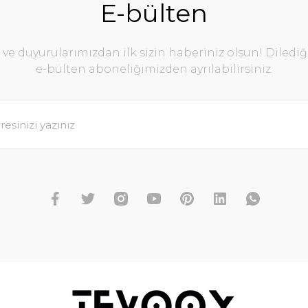
E-bülten
e duyurularımızdan ilk sizin haberiniz olsun! Diledi
e-bülten aboneliğimizden ayrılabilirsiniz.