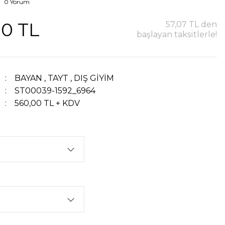
0 Yorum
00 TL
57,07 TL den
başlayan taksitlerle!
BAYAN
,
TAYT
,
DIŞ GİYİM
ST00039-1592_6964
560,00 TL + KDV