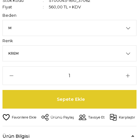
Stok Kodu
ST00043-1610_37062
Fiyat
560,00 TL + KDV
Beden
Renk
Sepete Ekle
Ürünü Paylaş
Tavsiye Et
Karşılaştır
Ürün Bilgisi