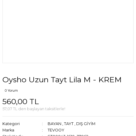
Oysho Uzun Tayt Lila M - KREM
0 Yorum
560,00 TL
57,07 TL den başlayan taksitlerle!
Kategori
BAYAN
,
TAYT
,
DIŞ GİYİM
Marka
TEVOOY