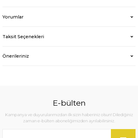
Yorumlar
Taksit Seçenekleri
Önerileriniz
E-bülten
Kampanya ve duyurularımızdan ilk sizin haberiniz olsun! Dilediğiniz
zaman e-bülten aboneliğimizden ayrılabilirsiniz.