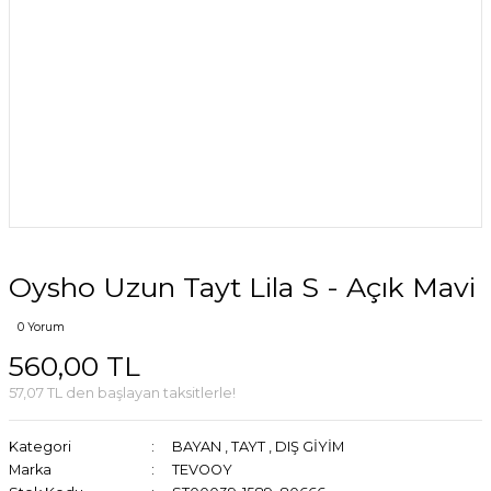
Oysho Uzun Tayt Lila S - Açık Mavi
0 Yorum
560,00 TL
57,07 TL den başlayan taksitlerle!
Kategori
BAYAN
,
TAYT
,
DIŞ GİYİM
Marka
TEVOOY