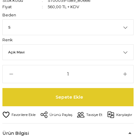
Stok Kodu
ST00039-1589_80666
Fiyat
560,00 TL + KDV
Beden
Renk
Sepete Ekle
Ürünü Paylaş
Tavsiye Et
Karşılaştır
Ürün Bilgisi