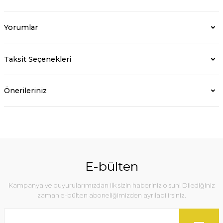
Yorumlar
Taksit Seçenekleri
Önerileriniz
E-bülten
Kampanya ve duyurularımızdan ilk sizin haberiniz olsun! Dilediğiniz
zaman e-bülten aboneliğimizden ayrılabilirsiniz.