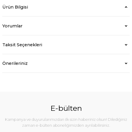
Ürün Bilgisi
Yorumlar
Taksit Seçenekleri
Önerileriniz
E-bülten
Kampanya ve duyurularımızdan ilk sizin haberiniz olsun! Dilediğiniz
zaman e-bülten aboneliğimizden ayrılabilirsiniz.