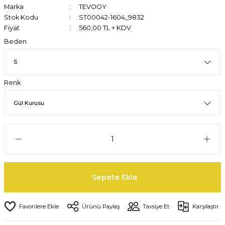
Marka
TEVOOY
Stok Kodu
ST00042-1604_9832
Fiyat
560,00 TL + KDV
Beden
Renk
Sepete Ekle
Ürünü Paylaş
Tavsiye Et
Karşılaştır