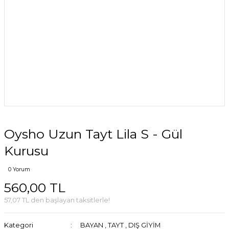
Oysho Uzun Tayt Lila S - Gül
Kurusu
0 Yorum
560,00 TL
57,07 TL den başlayan taksitlerle!
Kategori
BAYAN
,
TAYT
,
DIŞ GİYİM