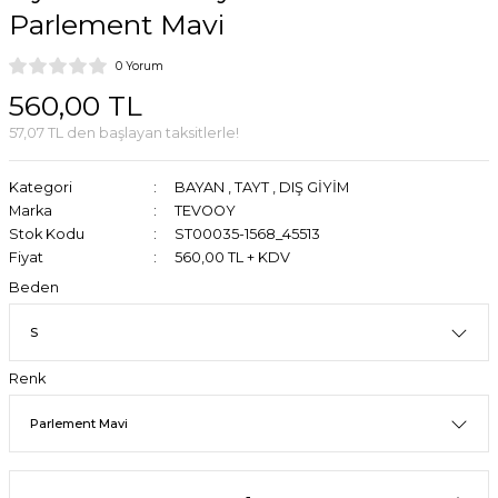
Parlement Mavi
0 Yorum
560,00 TL
57,07 TL den başlayan taksitlerle!
Kategori
BAYAN
,
TAYT
,
DIŞ GİYİM
Marka
TEVOOY
Stok Kodu
ST00035-1568_45513
Fiyat
560,00 TL + KDV
Beden
Renk