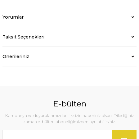
Yorumlar
Taksit Seçenekleri
Önerileriniz
E-bülten
Kampanya ve duyurularımızdan ilk sizin haberiniz olsun! Dilediğiniz
zaman e-bülten aboneliğimizden ayrılabilirsiniz.