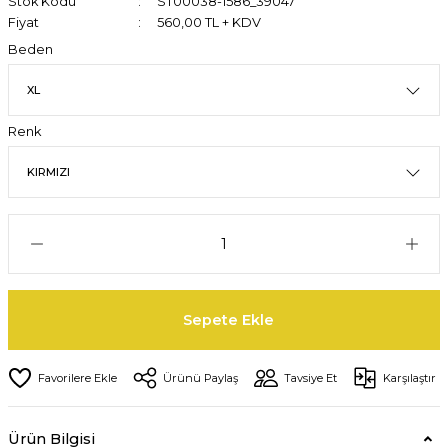
Stok Kodu
ST00038-1586_39047
Fiyat
560,00 TL + KDV
Beden
Renk
Sepete Ekle
Ürünü Paylaş
Tavsiye Et
Karşılaştır
Ürün Bilgisi