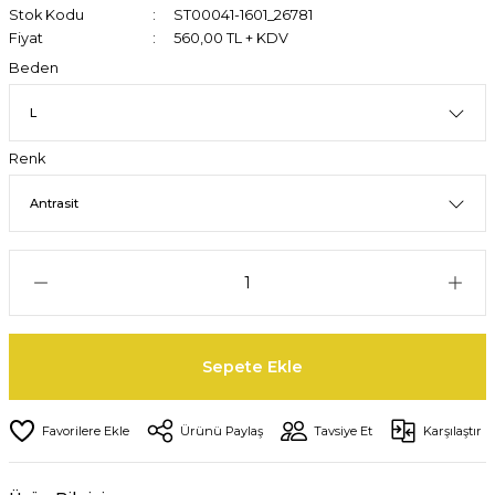
Stok Kodu
ST00041-1601_26781
Fiyat
560,00 TL + KDV
Beden
Renk
Sepete Ekle
Ürünü Paylaş
Tavsiye Et
Karşılaştır