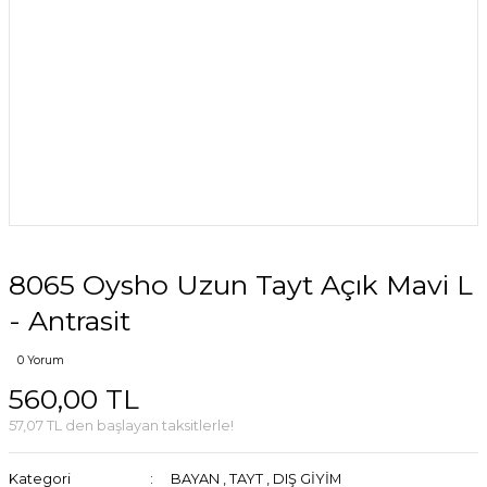
8065 Oysho Uzun Tayt Açık Mavi L
- Antrasit
0 Yorum
560,00 TL
57,07 TL den başlayan taksitlerle!
Kategori
BAYAN
,
TAYT
,
DIŞ GİYİM