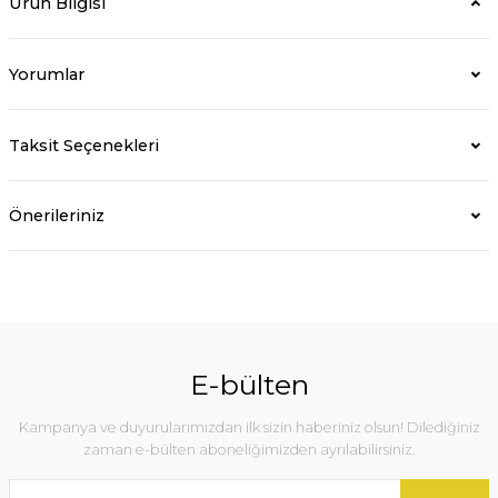
Ürün Bilgisi
Yorumlar
Taksit Seçenekleri
Önerileriniz
E-bülten
Kampanya ve duyurularımızdan ilk sizin haberiniz olsun! Dilediğiniz
zaman e-bülten aboneliğimizden ayrılabilirsiniz.