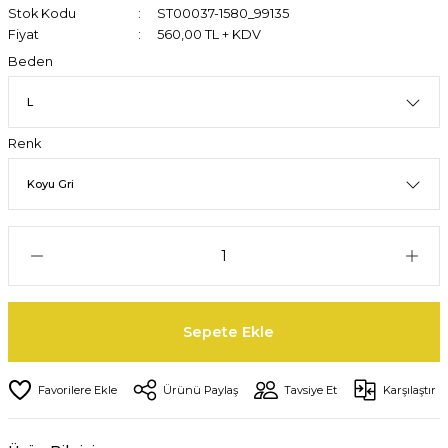
Stok Kodu
ST00037-1580_99135
Fiyat
560,00 TL + KDV
Beden
Renk
Sepete Ekle
Ürünü Paylaş
Tavsiye Et
Karşılaştır