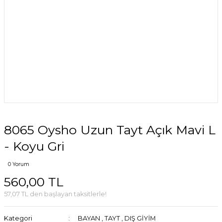
8065 Oysho Uzun Tayt Açık Mavi L
- Koyu Gri
0 Yorum
560,00 TL
57,07 TL den başlayan taksitlerle!
Kategori
BAYAN
,
TAYT
,
DIŞ GİYİM