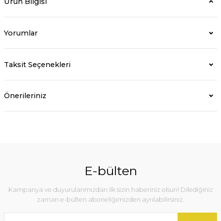
Ürün Bilgisi
Yorumlar
Taksit Seçenekleri
Önerileriniz
E-bülten
Kampanya ve duyurularımızdan ilk sizin haberiniz olsun! Dilediğiniz
zaman e-bülten aboneliğimizden ayrılabilirsiniz.