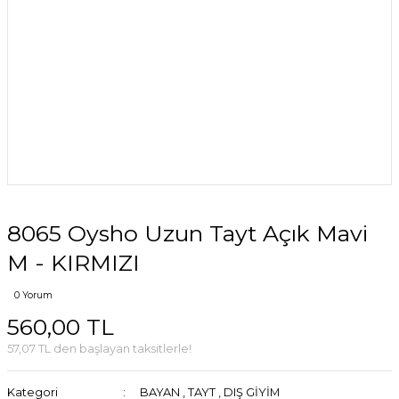
8065 Oysho Uzun Tayt Açık Mavi
M - KIRMIZI
0 Yorum
560,00 TL
57,07 TL den başlayan taksitlerle!
Kategori
BAYAN
,
TAYT
,
DIŞ GİYİM