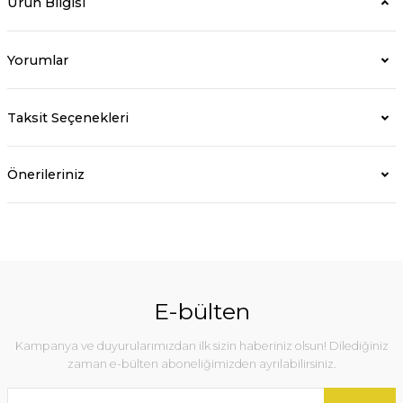
Ürün Bilgisi
Yorumlar
Taksit Seçenekleri
Önerileriniz
E-bülten
Kampanya ve duyurularımızdan ilk sizin haberiniz olsun! Dilediğiniz
zaman e-bülten aboneliğimizden ayrılabilirsiniz.