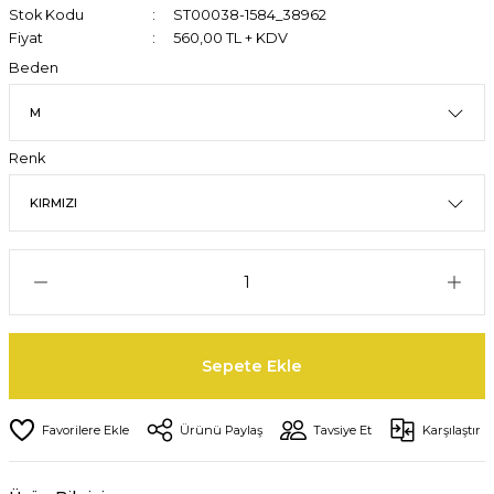
Stok Kodu
ST00038-1584_38962
Fiyat
560,00 TL + KDV
Beden
Renk
Sepete Ekle
Ürünü Paylaş
Tavsiye Et
Karşılaştır