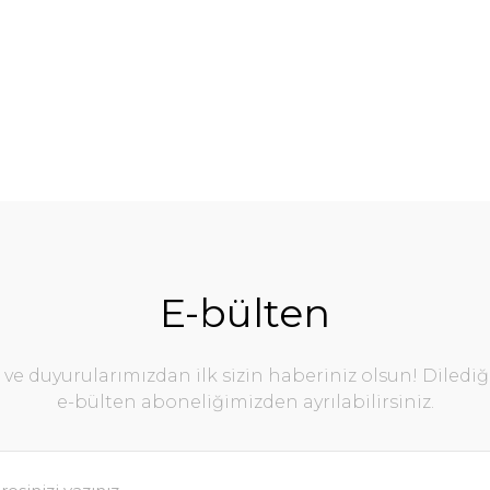
E-bülten
e duyurularımızdan ilk sizin haberiniz olsun! Diledi
e-bülten aboneliğimizden ayrılabilirsiniz.