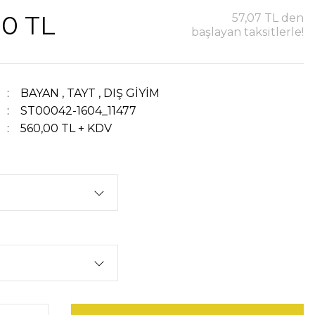
00 TL
57,07 TL den
başlayan taksitlerle!
BAYAN
,
TAYT
,
DIŞ GİYİM
ST00042-1604_11477
560,00 TL + KDV