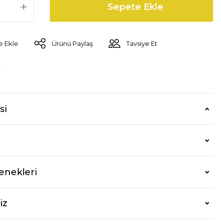
Sepete Ekle
Ürünü Paylaş
Tavsiye Et
r
si
enekleri
iz