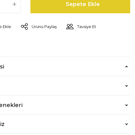
Sepete Ekle
Ürünü Paylaş
Tavsiye Et
r
si
enekleri
iz