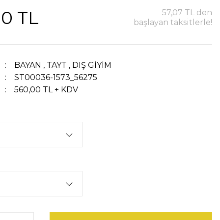
00 TL
57,07 TL den
başlayan taksitlerle!
BAYAN
,
TAYT
,
DIŞ GİYİM
ST00036-1573_56275
560,00 TL + KDV