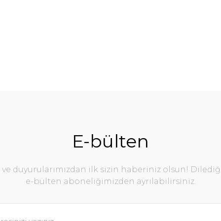
E-bülten
e duyurularımızdan ilk sizin haberiniz olsun! Diledi
e-bülten aboneliğimizden ayrılabilirsiniz.