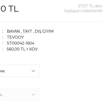
00 TL
57,07 TL den
başlayan taksitlerle!
BAYAN
,
TAYT
,
DIŞ GİYİM
TEVOOY
ST00042-1604
560,00 TL + KDV