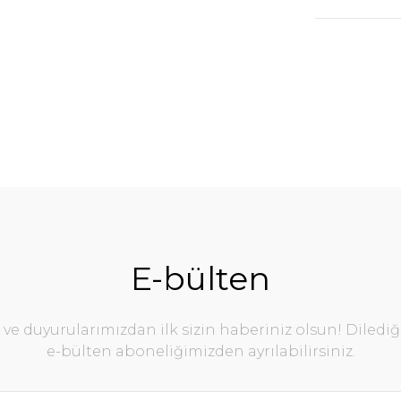
E-bülten
e duyurularımızdan ilk sizin haberiniz olsun! Diledi
e-bülten aboneliğimizden ayrılabilirsiniz.