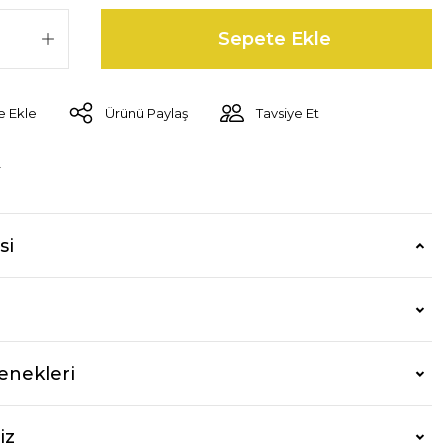
Sepete Ekle
Ürünü Paylaş
Tavsiye Et
r
si
enekleri
iz