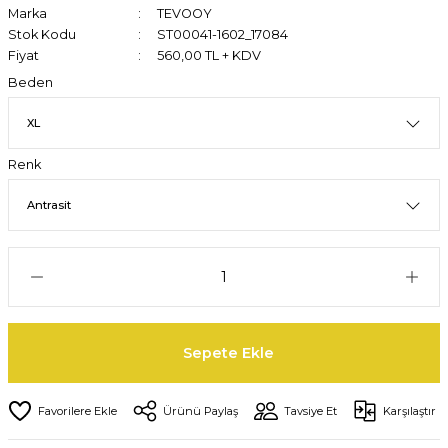
Marka
TEVOOY
Stok Kodu
ST00041-1602_17084
Fiyat
560,00 TL + KDV
Beden
Renk
Sepete Ekle
Ürünü Paylaş
Tavsiye Et
Karşılaştır