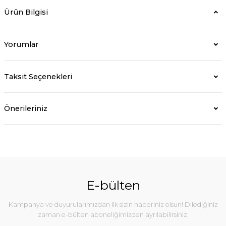
Ürün Bilgisi
Yorumlar
Taksit Seçenekleri
Önerileriniz
E-bülten
Kampanya ve duyurularımızdan ilk sizin haberiniz olsun! Dilediğiniz
zaman e-bülten aboneliğimizden ayrılabilirsiniz.