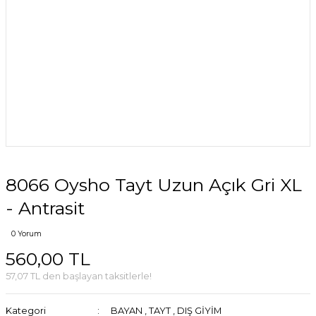
8066 Oysho Tayt Uzun Açık Gri XL
- Antrasit
0 Yorum
560,00 TL
57,07 TL den başlayan taksitlerle!
Kategori
BAYAN
,
TAYT
,
DIŞ GİYİM