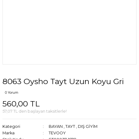
8063 Oysho Tayt Uzun Koyu Gri
0 Yorum
560,00 TL
57,07 TL den başlayan taksitlerle!
Kategori
BAYAN
,
TAYT
,
DIŞ GİYİM
Marka
TEVOOY