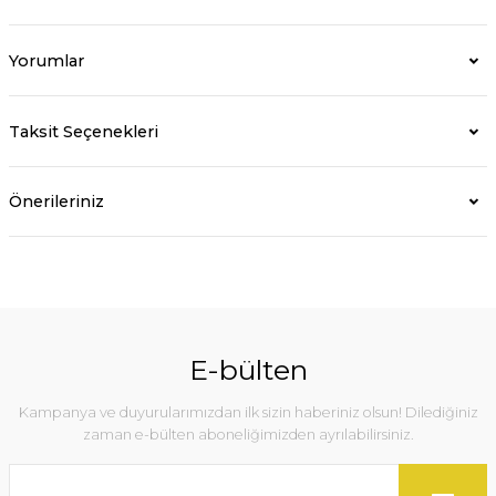
Yorumlar
Taksit Seçenekleri
Önerileriniz
E-bülten
Kampanya ve duyurularımızdan ilk sizin haberiniz olsun! Dilediğiniz
zaman e-bülten aboneliğimizden ayrılabilirsiniz.