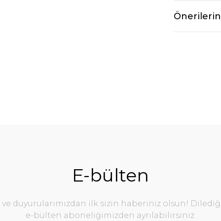
Önerilerin
E-bülten
e duyurularımızdan ilk sizin haberiniz olsun! Diledi
e-bülten aboneliğimizden ayrılabilirsiniz.