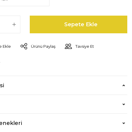
Sepete Ekle
Ürünü Paylaş
Tavsiye Et
r
si
enekleri