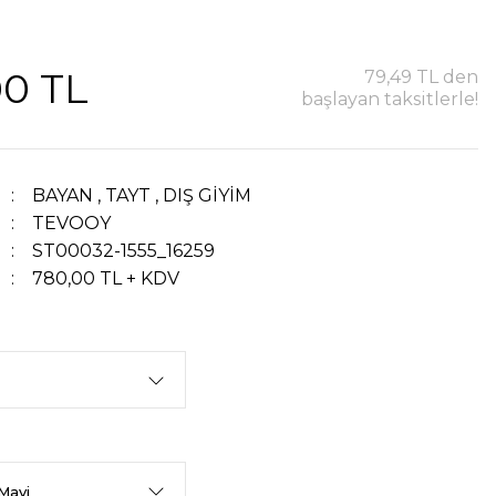
00 TL
79,49 TL den
başlayan taksitlerle!
BAYAN
,
TAYT
,
DIŞ GİYİM
TEVOOY
ST00032-1555_16259
780,00 TL + KDV