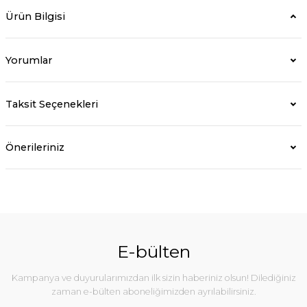
Ürün Bilgisi
Yorumlar
Taksit Seçenekleri
Önerileriniz
E-bülten
Kampanya ve duyurularımızdan ilk sizin haberiniz olsun! Dilediğiniz
zaman e-bülten aboneliğimizden ayrılabilirsiniz.