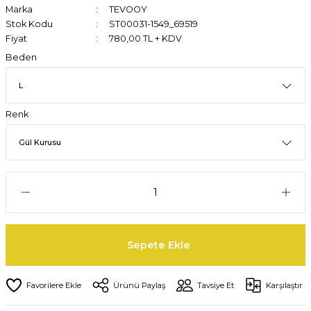
Marka
TEVOOY
Stok Kodu
ST00031-1549_69519
Fiyat
780,00 TL + KDV
Beden
Renk
Sepete Ekle
Ürünü Paylaş
Tavsiye Et
Karşılaştır