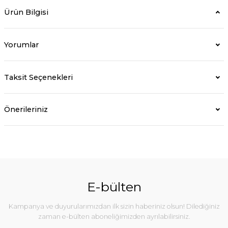
Ürün Bilgisi
Yorumlar
Taksit Seçenekleri
Önerileriniz
E-bülten
Kampanya ve duyurularımızdan ilk sizin haberiniz olsun! Dilediğiniz
zaman e-bülten aboneliğimizden ayrılabilirsiniz.