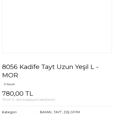
8056 Kadife Tayt Uzun Yeşil L -
MOR
0 Yorum
780,00 TL
79,49 TL den başlayan taksitlerle!
Kategori
BAYAN
,
TAYT
,
DIŞ GİYİM