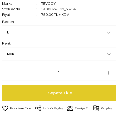
Marka
TEVOOY
Stok Kodu
ST00027-1529_53234
Fiyat
780,00 TL + KDV
Beden
Renk
Sepete Ekle
Ürünü Paylaş
Tavsiye Et
Karşılaştır