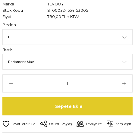
Marka
TEVOOY
Stok Kodu
ST00032-1554_53005
Fiyat
780,00 TL + KDV
Beden
Renk
Sepete Ekle
Ürünü Paylaş
Tavsiye Et
Karşılaştır