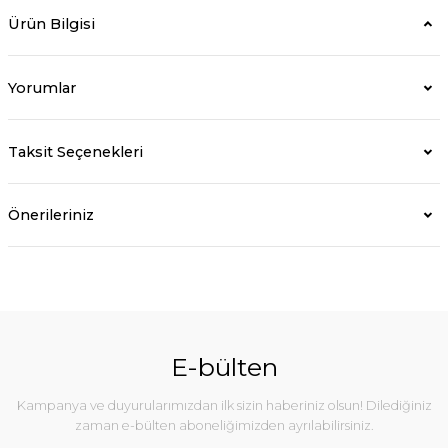
Ürün Bilgisi
Yorumlar
Taksit Seçenekleri
Önerileriniz
E-bülten
Kampanya ve duyurularımızdan ilk sizin haberiniz olsun! Dilediğiniz
zaman e-bülten aboneliğimizden ayrılabilirsiniz.