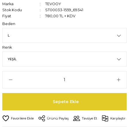
Marka
TEVOOY
Stok Kodu
ST00033-1559_69341
Fiyat
780,00 TL + KDV
Beden
Renk
Sepete Ekle
Ürünü Paylaş
Tavsiye Et
Karşılaştır