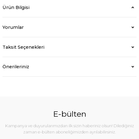
Ürün Bilgisi
Yorumlar
Taksit Seçenekleri
Önerileriniz
E-bülten
Kampanya ve duyurularımızdan ilk sizin haberiniz olsun! Dilediğiniz
zaman e-bülten aboneliğimizden ayrılabilirsiniz.