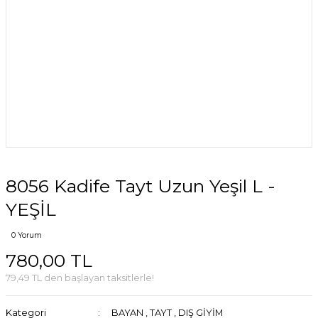
8056 Kadife Tayt Uzun Yeşil L -
YEŞİL
0 Yorum
780,00 TL
79,49 TL den başlayan taksitlerle!
Kategori
BAYAN
,
TAYT
,
DIŞ GİYİM