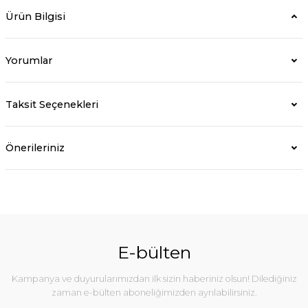
Ürün Bilgisi
Yorumlar
Taksit Seçenekleri
Önerileriniz
E-bülten
Kampanya ve duyurularımızdan ilk sizin haberiniz olsun! Dilediğiniz
zaman e-bülten aboneliğimizden ayrılabilirsiniz.