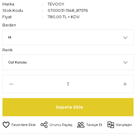
Marka
TEVOOY
Stok Kodu
ST00031-1548_87576
Fiyat
780,00 TL + KDV
Beden
Renk
Sepete Ekle
Ürünü Paylaş
Tavsiye Et
Karşılaştır